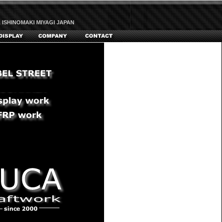
 ISHINOMAKI MIYAGI JAPAN